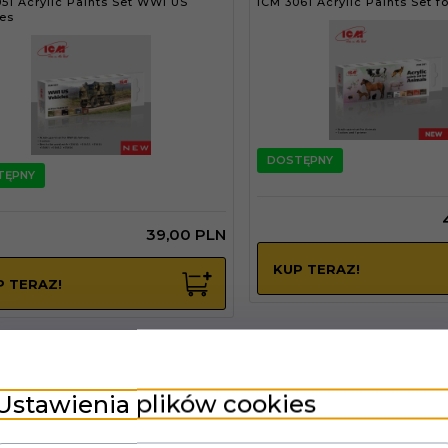
51 Acrylic Paints Set WWI US
ICM 3061 Acrylic Paints Set f
es
DOSTĘPNY
TĘPNY
39,
00
PLN
KUP TERAZ!
P TERAZ!
12 Acrylic Paint Set for USAAF
ICM 3013 Acrylic Paint Set fo
 (1944-1945)
Civil War
Ustawienia plików cookies