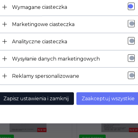
Wymagane ciasteczka
Marketingowe ciasteczka
TĘPNY
DOSTĘPNY
Analityczne ciasteczka
42,
00
PLN
Wysyłanie danych marketingowych
P TERAZ!
KUP TERAZ!
Reklamy spersonalizowane
67 Acrylic Paints Set for Black
ICM 3047 Acrylic Paints Set 
US Helicopters
Aviation
Zapisz ustawienia i zamknij
Zaakceptuj wszystkie