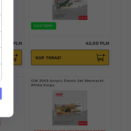
DOSTĘPNY
42,
00
PLN
42,
00
PLN
KUP TERAZ!
WWII US
ICM 3049 Acrylic Paints Set Wermacht
Afrika Korps