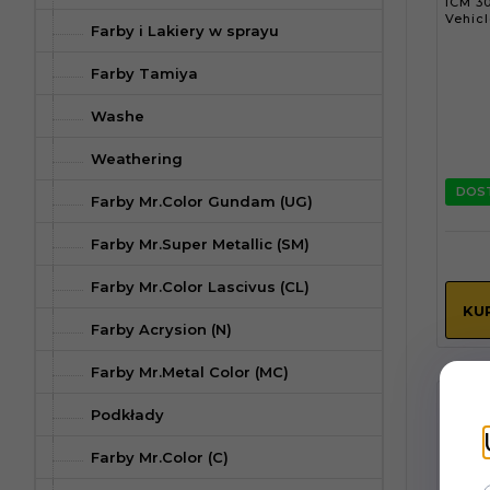
ICM 30
Vehicl
Farby i Lakiery w sprayu
Farby Tamiya
Washe
Weathering
DOS
Farby Mr.Color Gundam (UG)
Farby Mr.Super Metallic (SM)
Farby Mr.Color Lascivus (CL)
KU
Farby Acrysion (N)
Farby Mr.Metal Color (MC)
ICM 30
Podkłady
Pilots
Farby Mr.Color (C)