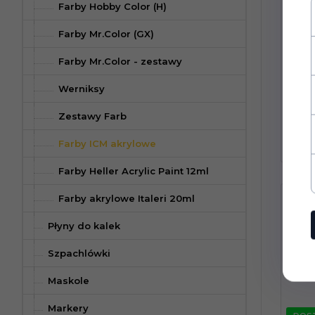
Farby Hobby Color (H)
Farby Mr.Color (GX)
Farby Mr.Color - zestawy
DOS
Werniksy
Zestawy Farb
KU
Farby ICM akrylowe
Farby Heller Acrylic Paint 12ml
ICM 30
Farby akrylowe Italeri 20ml
Hawk 
Płyny do kalek
Szpachlówki
Maskole
Markery