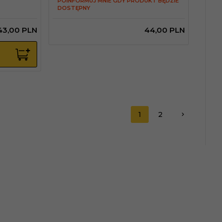
POINFORMUJ MNIE GDY PRODUKT BĘDZIE
DOSTĘPNY
43,
00
PLN
44,
00
PLN
1
2