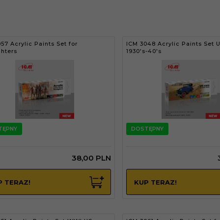
57 Acrylic Paints Set for
ICM 3048 Acrylic Paints Set U
ghters
1930's-40's
TĘPNY
DOSTĘPNY
38,
00
PLN
P TERAZ!
KUP TERAZ!