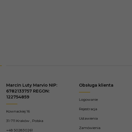
Marcin Luty Marvio NIP:
Obsługa klienta
6782133757 REGON:
122754859
Logowanie
Rejestracja
Kownackiej 16
Ustawienia
31-711
Kraków
,
Polska
Zamówienia
+48 502830261