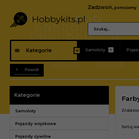
Zadzwoń,
pomożemy
Samoloty
Pojaz
Kategorie
Powrót
Kategorie
Farb
Znalezio
Samoloty
Pojazdy wojskowe
Sortuj w
Pojazdy cywilne