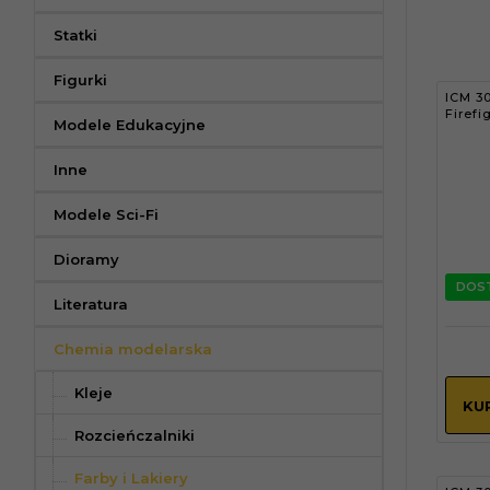
Statki
Figurki
ICM 30
Firefi
Modele Edukacyjne
Inne
Modele Sci-Fi
Dioramy
DOS
Literatura
Chemia modelarska
Kleje
KU
Rozcieńczalniki
Farby i Lakiery