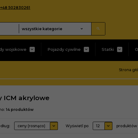
+48 502830261
categories_searcher
wszystkie kategorie
dy wojskowe
Pojazdy cywilne
Statki
O
Strona gł
y ICM akrylowe
no:
14
produktów
sort
pop
edług:
ceny (rosnąco)
Wyświetl po
12
produktów