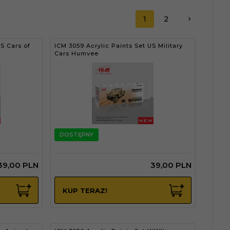
1
2
S Cars of
ICM 3059 Acrylic Paints Set US Military
Cars Humvee
DOSTĘPNY
39,
00
PLN
39,
00
PLN
KUP TERAZ!