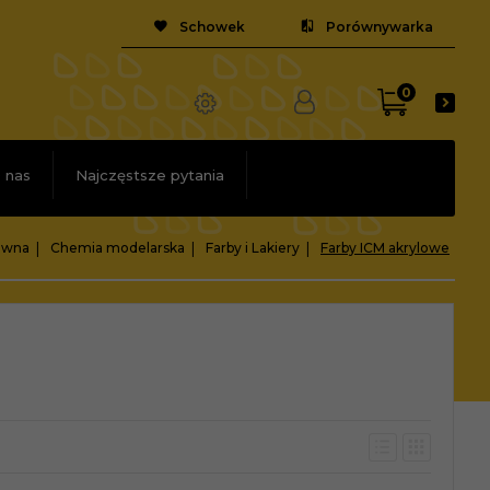
Schowek
Porównywarka
0
 nas
Najczęstsze pytania
ówna
Chemia modelarska
Farby i Lakiery
Farby ICM akrylowe