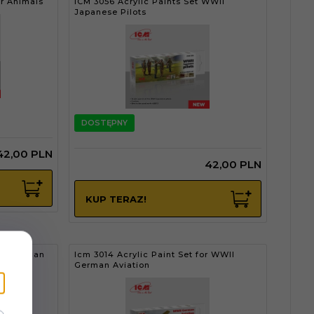
or Animals
ICM 3056 Acrylic Paints Set WWII
Japanese Pilots
DOSTĘPNY
42,
00
PLN
42,
00
PLN
KUP TERAZ!
r American
Icm 3014 Acrylic Paint Set for WWII
German Aviation