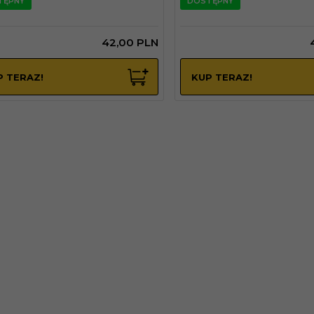
TĘPNY
DOSTĘPNY
42,
00
PLN
P TERAZ!
KUP TERAZ!