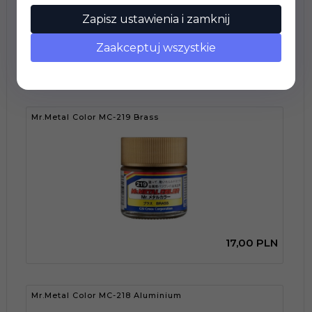
Zapisz ustawienia i zamknij
Zaakceptuj wszystkie
17,
00
PLN
Mr.Metal Color MC-219 Brass
17,
00
PLN
Mr.Metal Color MC-218 Aluminium