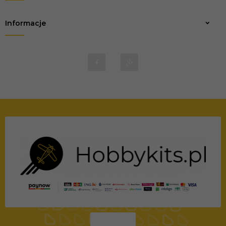
Wskazówka:
Nie zaleca się malować dużych jednolitych
Informacje
biuro@marvio-rc.pl
powierzchni. Do tego celu zalecamy
stosowanie serii Mr.Super Metallic 2.