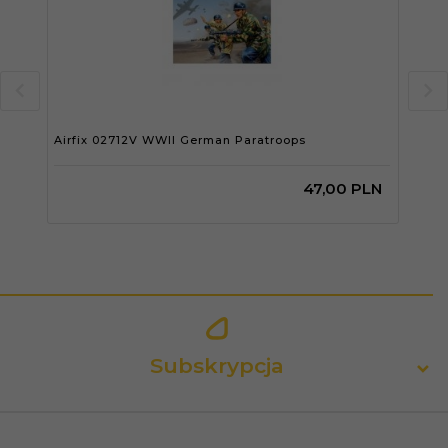
Airfix 02712V WWII German Paratroops
Airf
47,
00
PLN
Subskrypcja