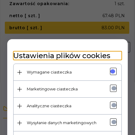
Zawartość opakowania:
1 szt.
netto [ szt. ]
67.48 PLN
brutto [ szt. ]
83.00 PLN
Ustawienia plików cookies
Wymagane ciasteczka
Marketingowe ciasteczka
Analityczne ciasteczka
Opis produktu
Wysyłanie danych marketingowych
0