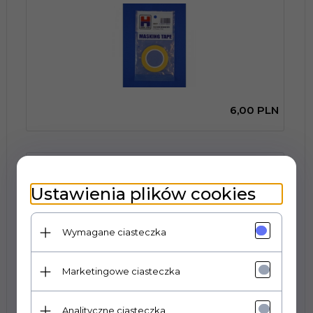
6,
00
PLN
Hobby 2000 80023 Masking Tape For Curves 0,5mm x
18m
Ustawienia plików cookies
Wymagane ciasteczka
Marketingowe ciasteczka
6,
00
PLN
Analityczne ciasteczka