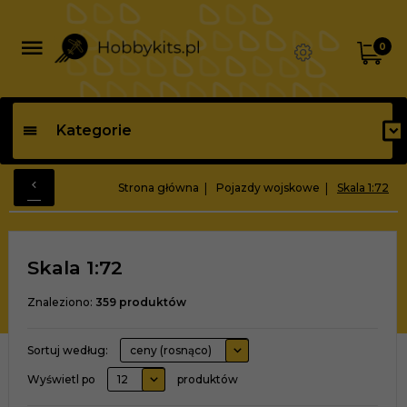
0
Kategorie
Strona główna
Pojazdy wojskowe
Skala 1:72
Skala 1:72
Znaleziono:
359
produktów
sort
Sortuj według:
ceny (rosnąco)
pop
Wyświetl po
12
produktów