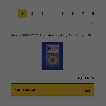
1
2
3
4
5
6
7
8
Hobby 2000 80001 Precision Masking Tape 1mm x 18m
6,
00
PLN
KUP TERAZ!