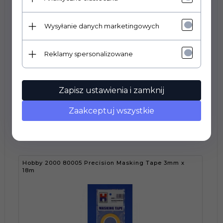
Wysyłanie danych marketingowych
Hobby 2000 80024 Masking Tape For Curves 0,75mm
x 18m
Reklamy spersonalizowane
Zapisz ustawienia i zamknij
Zaakceptuj wszystkie
6,
00
PLN
Hobby 2000 80005 Precision Masking Tape 3mm x
18m