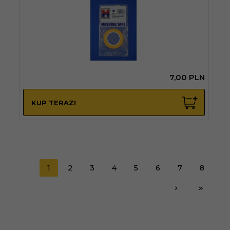
7,
00
PLN
KUP TERAZ!
1
2
3
4
5
6
7
8