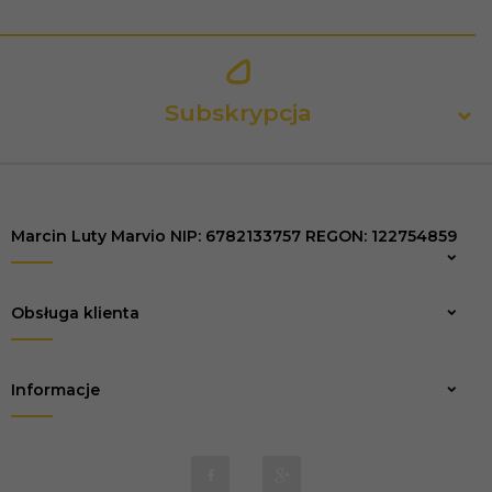
Subskrypcja
Marcin Luty Marvio NIP: 6782133757 REGON: 122754859
Zapisz
Obsługa klienta
Informacje
biuro@marvio-rc.pl