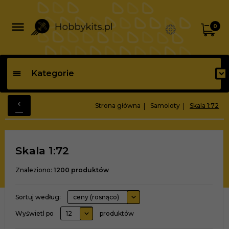
0
Kategorie
Strona główna
Samoloty
Skala 1:72
Skala 1:72
Znaleziono:
1200
produktów
sort
Sortuj według:
ceny (rosnąco)
pop
Wyświetl po
12
produktów