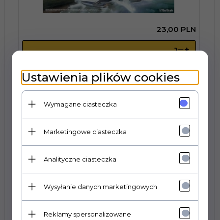
23,
00
PLN
KUP TERAZ!
Ustawienia plików cookies
Academy 12442 Mig-21 Fishbed - 1/72
Wymagane ciasteczka
Marketingowe ciasteczka
Analityczne ciasteczka
23,
00
PLN
Wysyłanie danych marketingowych
KUP TERAZ!
Reklamy spersonalizowane