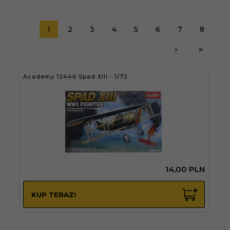
1
2
3
4
5
6
7
8
Academy 12446 Spad XIII - 1/72
14,
00
PLN
KUP TERAZ!