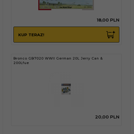
18,
00
PLN
KUP TERAZ!
Bronco GB7020 WWII German 20L Jerry Can &
200Lfue
20,
00
PLN