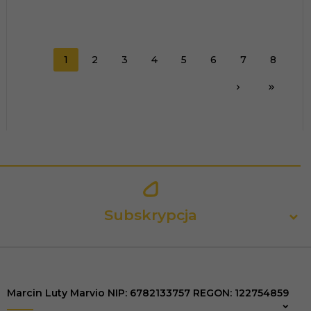
1
2
3
4
5
6
7
8
Subskrypcja
Marcin Luty Marvio NIP: 6782133757 REGON: 122754859
Zapisz