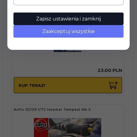
Academy 12451 F4F-4 Wildcat - 1/72
Zapisz ustawienia i zamknij
Zaakceptuj wszystkie
23,
00
PLN
KUP TERAZ!
Airfix 02109 1/72 Hawker Tempest Mk.V