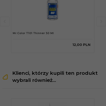
Mr.Color T101 Thinner 50 Ml
Mr.C
12,
00
PLN
Klienci, którzy kupili ten produkt
wybrali również...