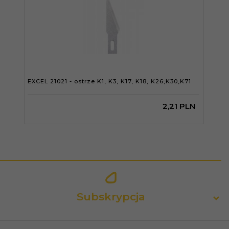
EXCEL 21021 - ostrze K1, K3, K17, K18, K26,K30,K71
2,
21
PLN
Subskrypcja