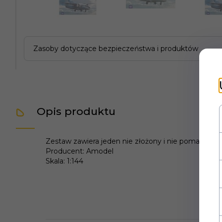
Zasoby dotyczące bezpieczeństwa i produktów
Opis produktu
Zestaw zawiera jeden nie złożony i nie pomalowany p
Producent: Amodel
Skala: 1:144