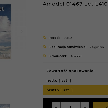
Amodel 01467 Let L410
Model:
66130
Realizacja zamówienia:
24 godzin
Producent:
Amodel
Zawartość opakowania:
netto [ szt. ]
brutto [ szt. ]
K