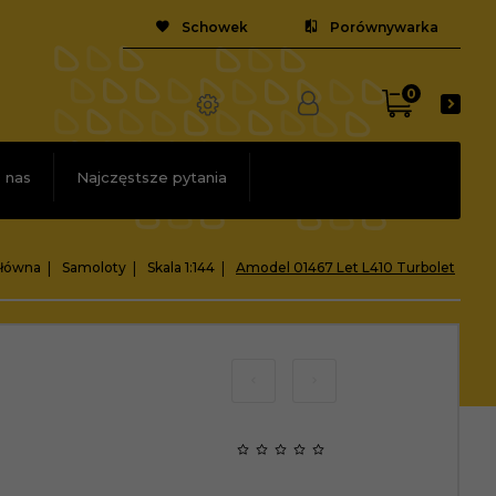
Schowek
Porównywarka
0
 nas
Najczęstsze pytania
główna
Samoloty
Skala 1:144
Amodel 01467 Let L410 Turbolet