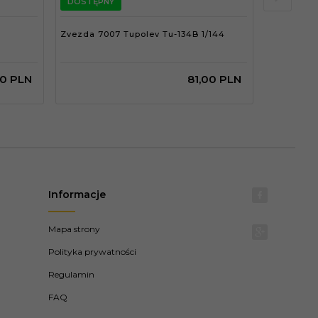
DOSTĘPNY
DOSTĘPN
Zvezda 7007 Tupolev Tu-134B 1/144
Academy 1
0
PLN
81,
00
PLN
Informacje
Mapa strony
Polityka prywatności
Regulamin
FAQ