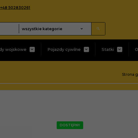
+48 502830261
categories_searcher
wszystkie kategorie
dy wojskowe
Pojazdy cywilne
Statki
O
Strona 
DOSTĘPNY