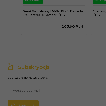
DOSTĘPNY
DOSTĘ
Great Wall Hobby L1009 US Air Force B-
Academy 
52G Strategic Bomber 1/144
1/144
203,
90
PLN
Subskrypcja
Zapisz się do newslettera:
Zapisz