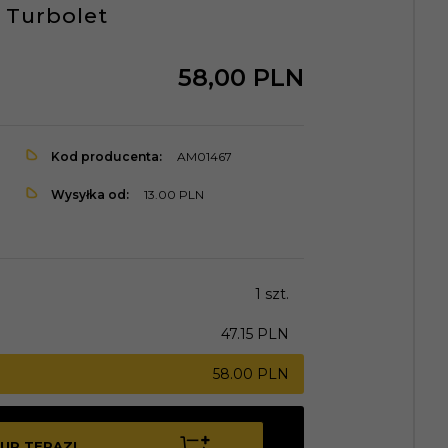
 Turbolet
58,
00
PLN
Kod producenta:
AM01467
Wysyłka od:
13.00 PLN
1 szt.
47.15 PLN
58.00 PLN
UP TERAZ!