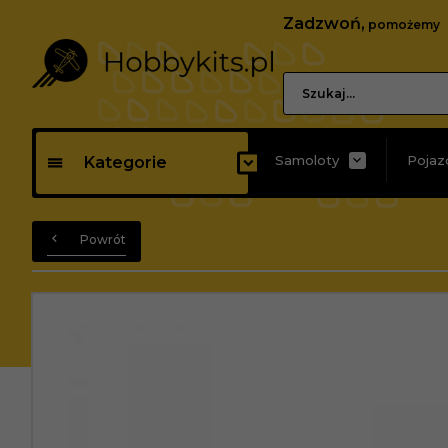
Zadzwoń,
pomożemy
Samoloty
Pojaz
Kategorie
Powrót