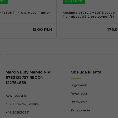
PNY
DOSTĘPNY
12608 F-14 U.S. Navy Fighter -
Aoshima 05762 JMSDF Rescue
Flyingboat US-2 prototype 1/144
15,
00
PLN
173,
0
Marcin Luty Marvio NIP:
Obsługa klienta
6782133757 REGON:
122754859
Logowanie
Rejestracja
Kownackiej 16
Ustawienia
31-711
Kraków
,
Polska
Zamówienia
+48 502830261