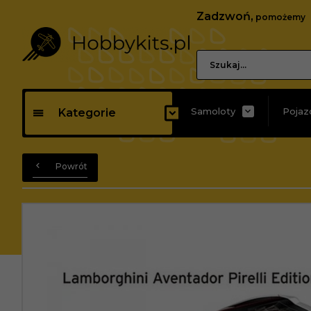
Zadzwoń,
pomożemy
Samoloty
Pojaz
Kategorie
Powrót