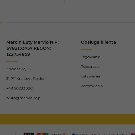
Marcin Luty Marvio NIP:
Obsługa klienta
6782133757 REGON:
122754859
Logowanie
Rejestracja
Kownackiej 16
Ustawienia
31-711
Kraków
,
Polska
Zamówienia
+48 502830261
biuro@marvio-rc.pl