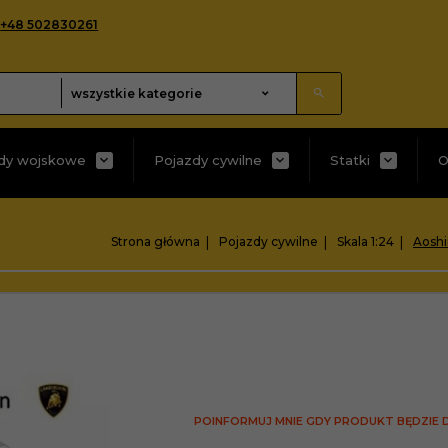
+48 502830261
categories_searcher
wszystkie kategorie
dy wojskowe
Pojazdy cywilne
Statki
O
Strona główna
Pojazdy cywilne
Skala 1:24
Aoshi
POINFORMUJ MNIE GDY PRODUKT BĘDZIE