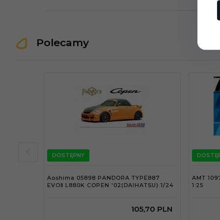
Polecamy
DOSTĘPNY
DOSTĘ
Aoshima 05898 PANDORA TYPE887
AMT 1097
EVOⅡ L880K COPEN '02(DAIHATSU) 1/24
1:25
105,
70
PLN