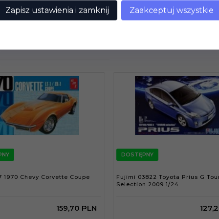
Zapisz ustawienia i zamknij
Zaakceptuj wszystkie
PNY
DOSTĘPNY
 1970 Chevy Corvette Coupe
Fujimi 03822 Toyota Prius G Tou
Selection 2009 1/24
159,
70
PLN
127,
2