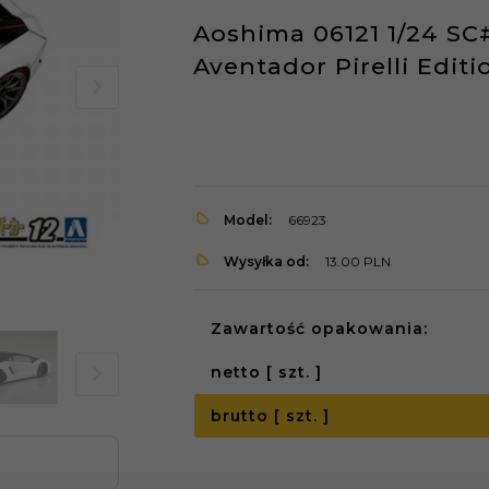
Aoshima 06121 1/24 SC
Aventador Pirelli Editi
Model:
66923
Wysyłka od:
13.00 PLN
Zawartość opakowania:
netto [ szt. ]
brutto [ szt. ]