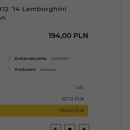
#12 '14 Lamborghini
on
194,
00
PLN
Kod producenta:
AOS06121
Producent:
Aoshima
1 szt.
157.72 PLN
194.00 PLN