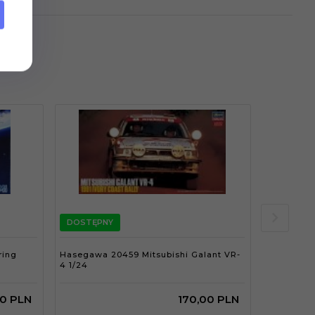
DOSTĘPNY
DOSTĘPN
ring
Hasegawa 20459 Mitsubishi Galant VR-
Hasegawa 
4 1/24
1/24
0
PLN
170,
00
PLN