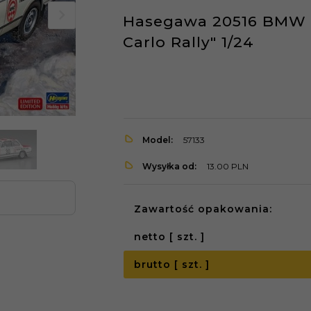
Hasegawa 20516 BMW 2
Carlo Rally" 1/24
Model:
57133
Wysyłka od:
13.00 PLN
Zawartość opakowania:
netto [ szt. ]
brutto [ szt. ]