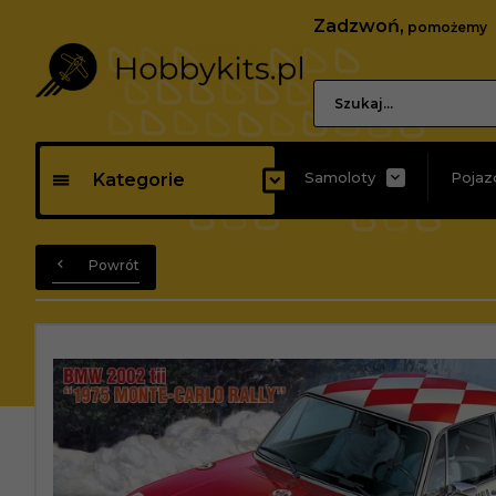
Zadzwoń,
pomożemy
Samoloty
Pojaz
Kategorie
Powrót