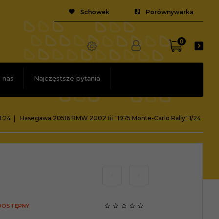
Schowek
Porównywarka
0
 nas
Najczęstsze pytania
1:24
Hasegawa 20516 BMW 2002 tii "1975 Monte-Carlo Rally" 1/24
 DOSTĘPNY