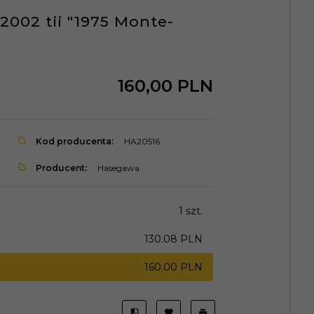
002 tii "1975 Monte-
160,
00
PLN
Kod producenta:
HA20516
Producent:
Hasegawa
1 szt.
130.08 PLN
160.00 PLN