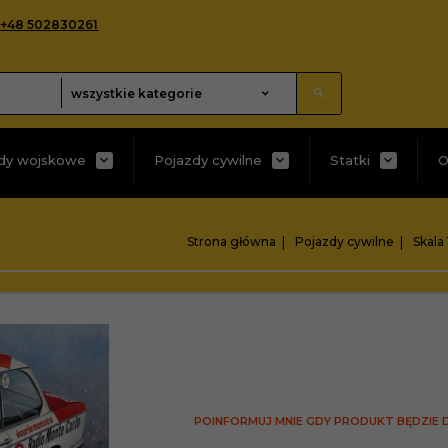
+48 502830261
categories_searcher
wszystkie kategorie
dy wojskowe
Pojazdy cywilne
Statki
O
Strona główna
Pojazdy cywilne
Skala 
POINFORMUJ MNIE GDY PRODUKT BĘDZIE