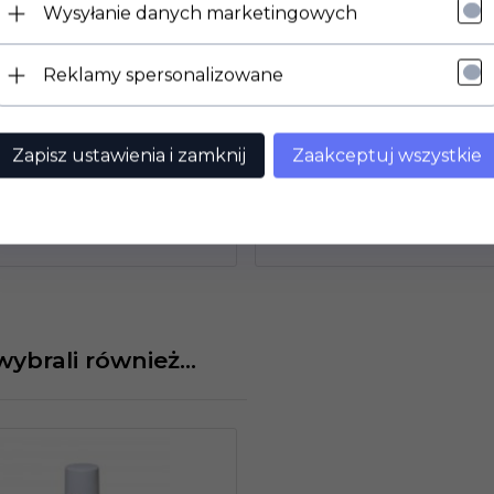
Wysyłanie danych marketingowych
Reklamy spersonalizowane
PNY
DOSTĘPNY
Zapisz ustawienia i zamknij
Zaakceptuj wszystkie
a 20400 Mitsubishi Galant GTO
Fujimi 03822 Toyota Prius G Tou
Selection 2009 1/24
128,
00
PLN
127,
2
wybrali również...