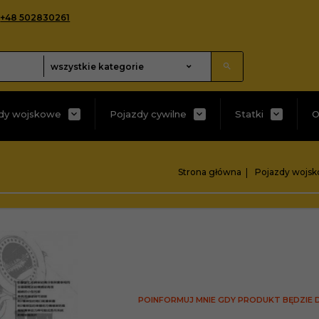
+48 502830261
categories_searcher
wszystkie kategorie
dy wojskowe
Pojazdy cywilne
Statki
O
Strona główna
Pojazdy wojs
POINFORMUJ MNIE GDY PRODUKT BĘDZIE