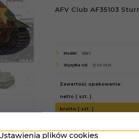
AFV Club AF35103 Sturm
Model:
65811
Wysyłka od:
13.00 PLN
Zawartość opakowania:
netto [ szt. ]
brutto [ szt. ]
Ustawienia plików cookies