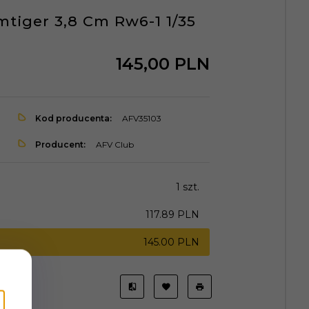
tiger 3,8 Cm Rw6-1 1/35
145,
00
PLN
Kod producenta:
AFV35103
Producent:
AFV Club
1 szt.
117.89 PLN
145.00 PLN