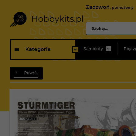
Zadzwoń,
pomożemy
Samoloty
Pojaz
Kategorie
Powrót