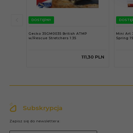
DOSTĘPNY
DOSTĘ
Gecko 35GM0035 British ATMP
Mini Art 
w/Rescue Stretchers 1:35
Spring 1
111,
30
PLN
Subskrypcja
Zapisz się do newslettera: