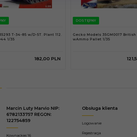
PNY
DOSTĘPNY
35293 T-34-85 w/D-5T. Plant 112.
Gecko Models 35GM0017 Britis
944 1/35
wAmmo Pallet 1/35
182,
00
PLN
121,
Marcin Luty Marvio NIP:
Obsługa klienta
6782133757 REGON:
122754859
Logowanie
Rejestracja
Kownackiej 16