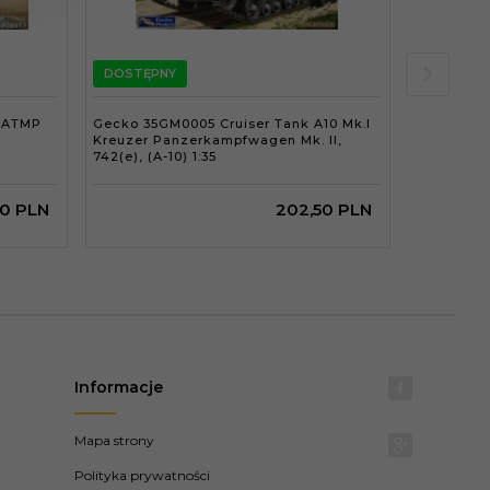
DOSTĘPNY
DOSTĘPN
h ATMP
Gecko 35GM0005 Cruiser Tank A10 Mk.I
AFV Club 
Kreuzer Panzerkampfwagen Mk. II,
742(e), (A-10) 1:35
50
PLN
202,
50
PLN
Informacje
Mapa strony
Polityka prywatności