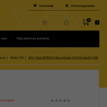
Schowek
Porównywarka
0
 nas
Najczęstsze pytania
kowe
Skala 1:35
AFV Club AF35103 Sturmtiger 3,8 Cm Rw6-1 1/35
 DOSTĘPNY