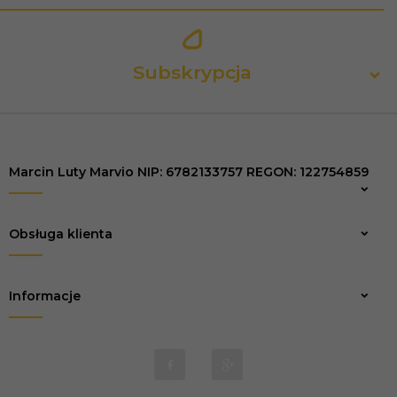
Subskrypcja
Marcin Luty Marvio NIP: 6782133757 REGON: 122754859
Zapisz
Obsługa klienta
Informacje
biuro@marvio-rc.pl