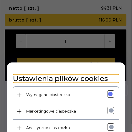
netto [ szt. ]
94.31 PLN
brutto [ szt. ]
116.00 PLN
KUP TERAZ!
Ustawienia plików cookies
Wymagane ciasteczka
Marketingowe ciasteczka
Analityczne ciasteczka