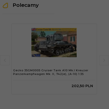
Polecamy
Gecko 35GM0005 Cruiser Tank A10 Mk.I Kreuzer
Gec
Panzerkampfwagen Mk. II, 742(e), (A-10) 1:35
Pall
202,
50
PLN