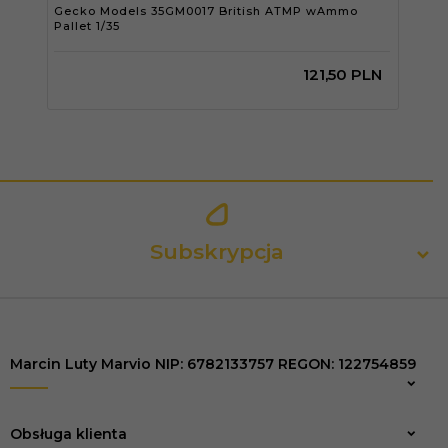
Gecko Models 35GM0017 British ATMP wAmmo
Gec
Pallet 1/35
Pan
121,
50
PLN
Subskrypcja
Marcin Luty Marvio NIP: 6782133757 REGON: 122754859
Zapisz
Obsługa klienta