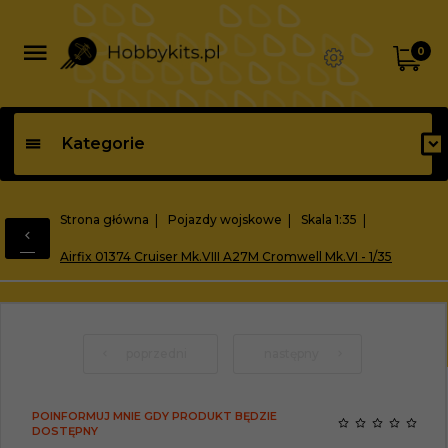
0
Kategorie
Strona główna
Pojazdy wojskowe
Skala 1:35
Airfix 01374 Cruiser Mk.VIII A27M Cromwell Mk.VI - 1/35
poprzedni
następny
POINFORMUJ MNIE GDY PRODUKT BĘDZIE
DOSTĘPNY