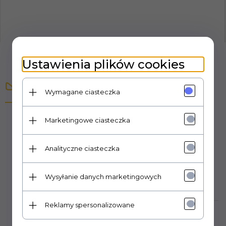
Ustawienia plików cookies
Opis produktu
Wymagane ciasteczka
Marketingowe ciasteczka
Zestaw zawiera jeden nie złożony i nie pomalowany
plastikowy model do sklejania. Zestaw nie zawiera farb,
pędzla oraz kleju.
Analityczne ciasteczka
Producent: Airfix
Wysyłanie danych marketingowych
Reklamy spersonalizowane