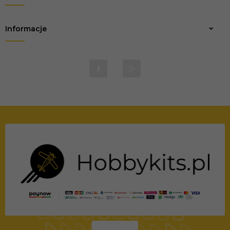
Informacje
biuro@marvio-rc.pl