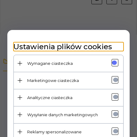
Ustawienia plików cookies
Opis produktu
Wymagane ciasteczka
Marketingowe ciasteczka
Zestaw zawiera jeden nie złożony i nie pomalowany
plastikowy model do sklejania. Zestaw nie zawiera farb,
pędzla oraz kleju.
Analityczne ciasteczka
Producent: Rye Field Model
Skala: 1:35
Wysyłanie danych marketingowych
Reklamy spersonalizowane