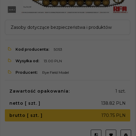
Zasoby dotyczące bezpieczeństwa i produktów
Kod producenta:
5053
Wysyłka od:
13.00 PLN
Producent:
Rye Field Model
Zawartość opakowania:
1 szt.
netto [ szt. ]
138.82 PLN
brutto [ szt. ]
170.75 PLN