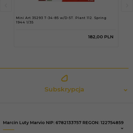
Mini Art 35293 T-34-85 w/D-5T. Plant 112. Spring
Gec
1944 1/35
Pall
182,
00
PLN
Subskrypcja
Marcin Luty Marvio NIP: 6782133757 REGON: 122754859
Zapisz