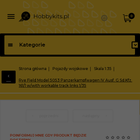
0
Kategorie
Strona główna
Pojazdy wojskowe
Skala 1:35
Rye Field Model 5053 Panzerkampfwagen IV Ausf. G Sd.Kfz.
161/1 w/with workable track links 1/35
poprzedni
następny
POINFORMUJ MNIE GDY PRODUKT BĘDZIE