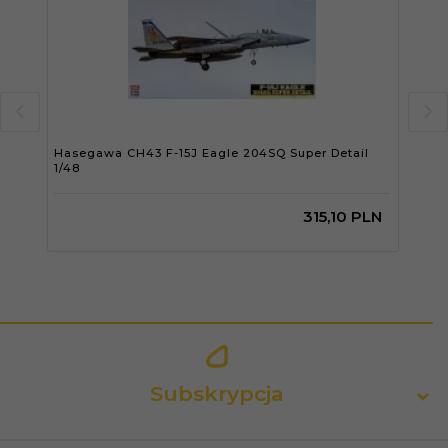
Hasegawa CH43 F-15J Eagle 204SQ Super Detail
Has
1/48
1/48
315,
10
PLN
Subskrypcja