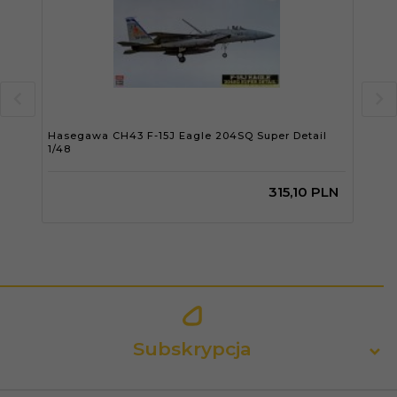
Hasegawa CH43 F-15J Eagle 204SQ Super Detail
Has
1/48
1/48
315,
10
PLN
Subskrypcja