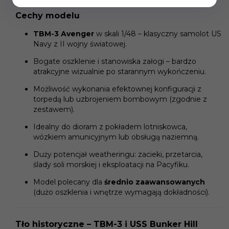
Cechy modelu
TBM-3 Avenger
w skali 1/48 – klasyczny samolot US
Navy z II wojny światowej.
Bogate oszklenie i stanowiska załogi – bardzo
atrakcyjne wizualnie po starannym wykończeniu.
Możliwość wykonania efektownej konfiguracji z
torpedą lub uzbrojeniem bombowym (zgodnie z
zestawem).
Idealny do dioram z pokładem lotniskowca,
wózkiem amunicyjnym lub obsługą naziemną.
Duży potencjał weatheringu: zacieki, przetarcia,
ślady soli morskiej i eksploatacji na Pacyfiku.
Model polecany dla
średnio zaawansowanych
(dużo oszklenia i wnętrze wymagają dokładności).
Tło historyczne – TBM-3 i USS Bunker Hill