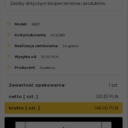
Zasoby dotyczące bezpieczeństwa i produktów
Model:
65517
Kod producenta:
AC12285
Realizacja zamówienia:
24 godzin
Wysyłka od:
13.00 PLN
Producent:
Academy
Zawartość opakowania:
1 szt.
netto [ szt. ]
120.33 PLN
brutto [ szt. ]
148.00 PLN