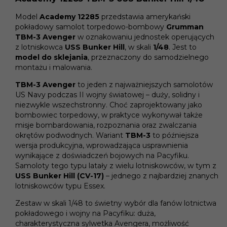
Model
Academy 12285
przedstawia amerykański
pokładowy samolot torpedowo-bombowy
Grumman
TBM-3 Avenger
w oznakowaniu jednostek operujących
z lotniskowca
USS Bunker Hill
, w skali
1/48
. Jest to
model do sklejania
, przeznaczony do samodzielnego
montażu i malowania.
TBM-3 Avenger
to jeden z najważniejszych samolotów
US Navy podczas II wojny światowej – duży, solidny i
niezwykle wszechstronny. Choć zaprojektowany jako
bombowiec torpedowy, w praktyce wykonywał także
misje bombardowania, rozpoznania oraz zwalczania
okrętów podwodnych. Wariant
TBM-3
to późniejsza
wersja produkcyjna, wprowadzająca usprawnienia
wynikające z doświadczeń bojowych na Pacyfiku.
Samoloty tego typu latały z wielu lotniskowców, w tym z
USS Bunker Hill (CV-17)
– jednego z najbardziej znanych
lotniskowców typu Essex.
Zestaw w skali 1/48 to świetny wybór dla fanów lotnictwa
pokładowego i wojny na Pacyfiku: duża,
charakterystyczna sylwetka Avengera, możliwość