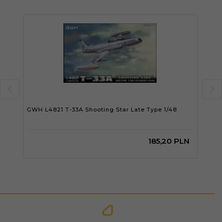
GWH L4821 T-33A Shooting Star Late Type 1/48
Has
1/48
185,
20
PLN