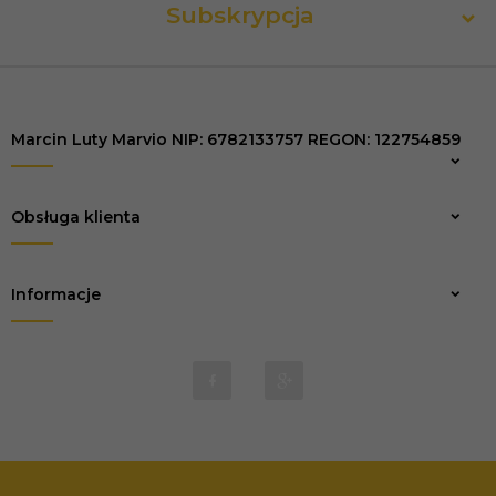
Subskrypcja
Marcin Luty Marvio NIP: 6782133757 REGON: 122754859
Zapisz
Obsługa klienta
Informacje
biuro@marvio-rc.pl