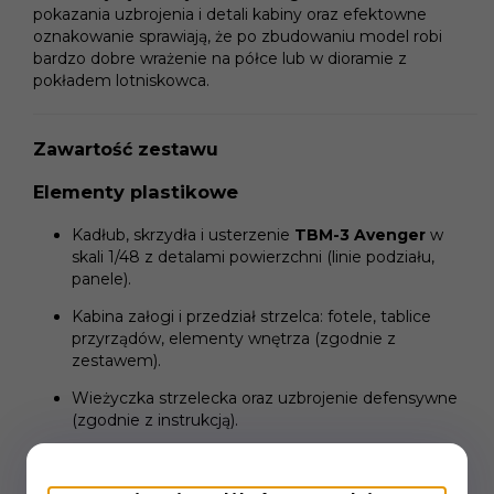
pokazania uzbrojenia i detali kabiny oraz efektowne
oznakowanie sprawiają, że po zbudowaniu model robi
bardzo dobre wrażenie na półce lub w dioramie z
pokładem lotniskowca.
Zawartość zestawu
Elementy plastikowe
Kadłub, skrzydła i usterzenie
TBM-3 Avenger
w
skali 1/48 z detalami powierzchni (linie podziału,
panele).
Kabina załogi i przedział strzelca: fotele, tablice
przyrządów, elementy wnętrza (zgodnie z
zestawem).
Wieżyczka strzelecka oraz uzbrojenie defensywne
(zgodnie z instrukcją).
Podwozie: golenie, koła, wnęki podwozia i klapy.